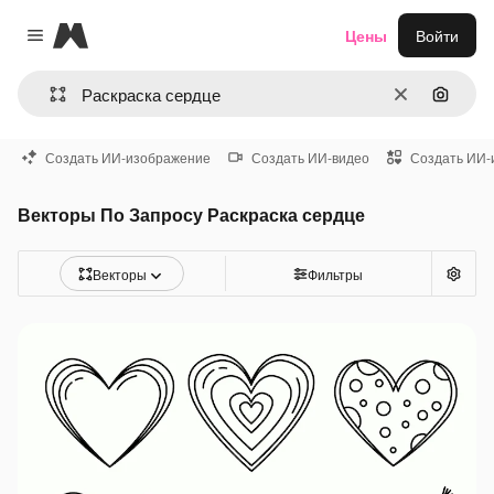
Magnific
Цены
Войти
Close menu
Очистить
Поиск 
Создать ИИ-изображение
Создать ИИ-видео
Создать ИИ-
Векторы По Запросу Раскраска сердце
Векторы
Фильтры