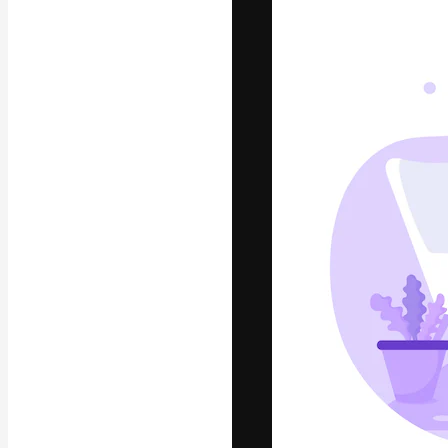
Креативная пл
ваших лучших 
подписчиков с
предприятий, а
Pусский