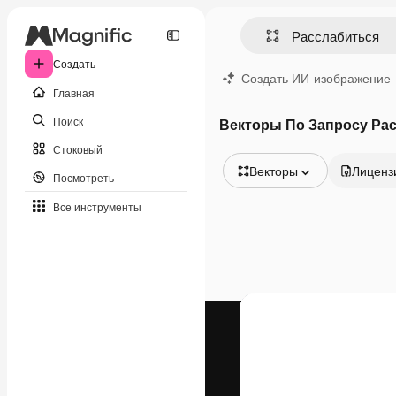
Создать
Создать ИИ-изображение
Главная
Поиск
Векторы По Запросу Ра
Стоковый
Векторы
Лиценз
Посмотреть
Все изображения
Все инструменты
Векторы
Иллюстрации
Фотографии
PSD
Шаблоны
Мокапы
Видео
Видеоролик
Моушн-дизайн
Видеошаблоны
Иконки
3D-модели
Шрифты