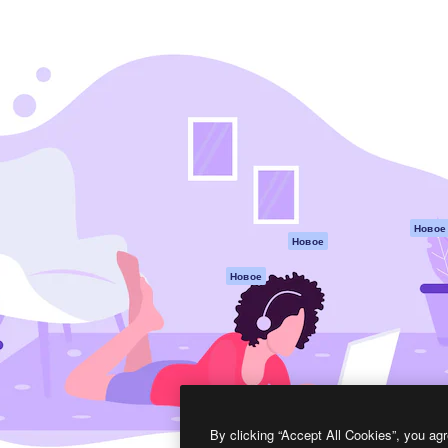
атформа для создания
Spaces
Academy
работ. Более 1 миллиона
ИИ-помощник
Документация п
реди креаторов,
Пакету ИИ
Генератор
гентств и студий.
изображений ИИ
Служба
поддержки
Генератор видео
ИИ
Условия и
положения
Генератор голоса
на основе ИИ
Политика
конфиденциальн
Стоковый контент
Оригиналы
MCP для
Новое
Новое
Claude/ChatGPT
Политика файло
cookie
Агенты
Новое
Центр доверия
API
Партнеры
Мобильное
приложение
Предприятие
Все инструменты
Magnific
By clicking “Accept All Cookies”, you agr