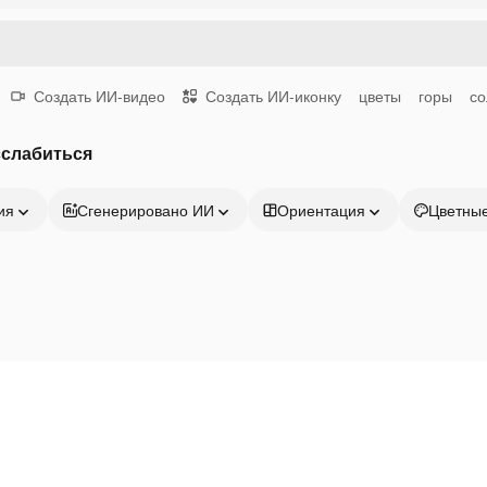
Создать ИИ-видео
Создать ИИ-иконку
цветы
горы
со
сслабиться
ия
Сгенерировано ИИ
Ориентация
Цветны
Продукция
Начать