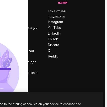
нами
Цены
о
О нас
Клиентская
поддержка
Reviews
Instagram
Вакансии
YouTube
Поиск тенденций
LinkedIn
Блог
TikTok
События
Discord
Slidesgo
ости
X
Продайте свой
контент
Reddit
в
Помещение для
прессы
Ищете magnific.ai
ee to the storing of cookies on your device to enhance site