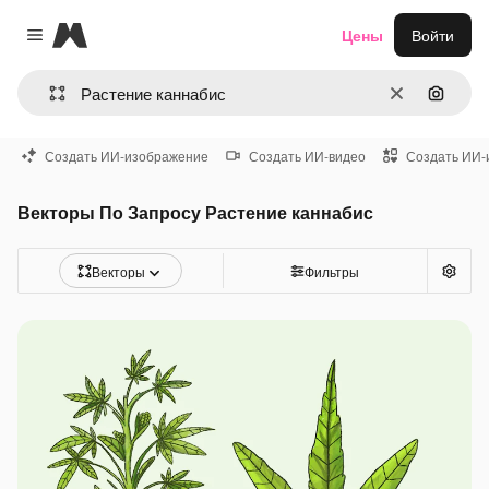
Magnific
Цены
Войти
Close menu
Очистить
Поиск 
Создать ИИ-изображение
Создать ИИ-видео
Создать ИИ-
Векторы По Запросу Растение каннабис
Векторы
Фильтры