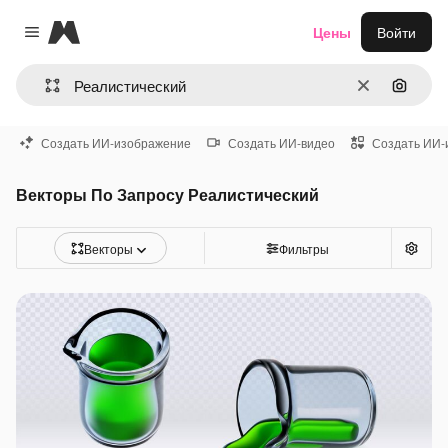
Magnific
Цены
Войти
Close menu
Очистить
Поиск 
Создать ИИ-изображение
Создать ИИ-видео
Создать ИИ-
Векторы По Запросу Реалистический
Векторы
Фильтры