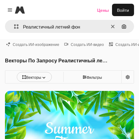
Magnific
Цены
Войти
Close menu
Очистить
Поиск 
Создать ИИ-изображение
Создать ИИ-видео
Создать ИИ-
Векторы По Запросу Реалистичный летний фон
Векторы
Фильтры