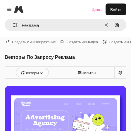
Magnific
Цены
Войти
Close menu
Очистить
Поиск 
Создать ИИ-изображение
Создать ИИ-видео
Создать ИИ-
Векторы По Запросу Реклама
Векторы
Фильтры