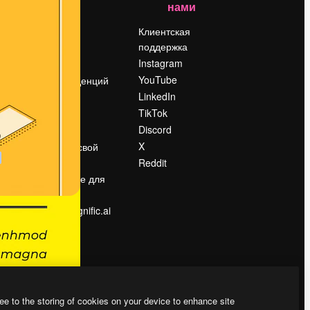
нами
Цены
о
О нас
Клиентская
поддержка
Reviews
Instagram
Вакансии
YouTube
Поиск тенденций
LinkedIn
Блог
TikTok
События
Discord
Slidesgo
ости
X
Продайте свой
контент
Reddit
в
Помещение для
прессы
Ищете magnific.ai
ee to the storing of cookies on your device to enhance site