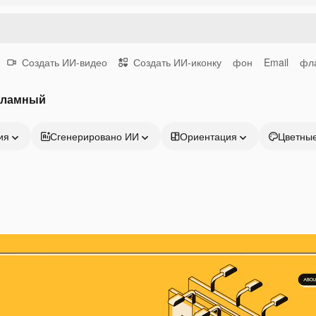
Создать ИИ-видео
Создать ИИ-иконку
фон
Email
фл
кламный
ия
Сгенерировано ИИ
Ориентация
Цветны
Продукция
Начать