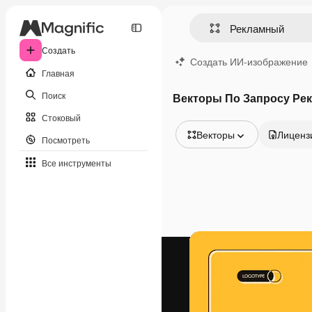
Создать
Создать ИИ-изображение
Главная
Поиск
Векторы По Запросу Ре
Стоковый
Векторы
Лиценз
Посмотреть
Все изображения
Все инструменты
Векторы
Иллюстрации
Фотографии
PSD
Шаблоны
Мокапы
Видео
Видеоролик
Моушн-дизайн
Видеошаблоны
Иконки
3D-модели
Шрифты