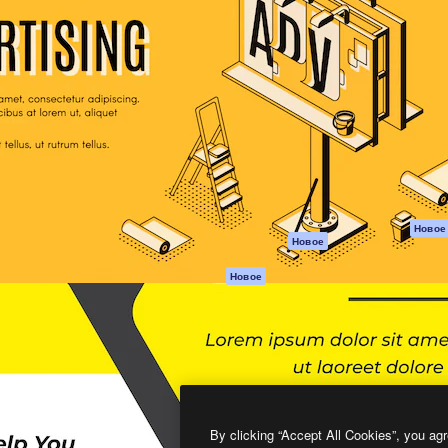
атформа для создания
Spaces
Academy
работ. Более 1 миллиона
ИИ-помощник
Документация п
реди креаторов,
Пакету ИИ
Генератор
гентств и студий.
изображений ИИ
Служба
поддержки
Генератор видео
ИИ
Условия и
положения
Генератор голоса
на основе ИИ
Политика
конфиденциальн
Стоковый контент
Оригиналы
MCP для
Новое
Новое
Claude/ChatGPT
Политика файло
cookie
Агенты
Новое
Центр доверия
API
Партнеры
Мобильное
приложение
Предприятие
Все инструменты
Magnific
By clicking “Accept All Cookies”, you agr