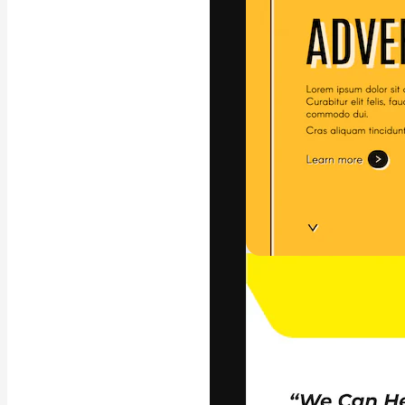
Креативная пл
ваших лучших 
подписчиков с
предприятий, а
Pусский