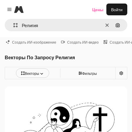
Magnific
Цены
Войти
Close menu
Очистить
Поиск 
Создать ИИ-изображение
Создать ИИ-видео
Создать ИИ-
Векторы По Запросу Религия
Векторы
Фильтры