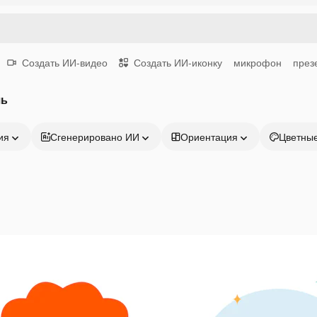
Создать ИИ-видео
Создать ИИ-иконку
микрофон
през
чь
ия
Сгенерировано ИИ
Ориентация
Цветны
Продукция
Начать