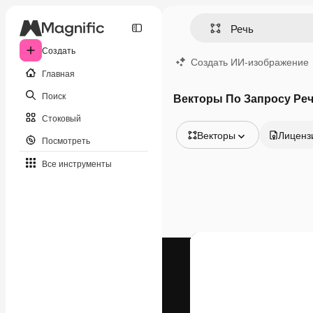
Создать
Создать ИИ-изображение
Главная
Поиск
Векторы По Запросу Ре
Стоковый
Векторы
Лиценз
Посмотреть
Все изображения
Все инструменты
Векторы
Иллюстрации
Фотографии
PSD
Шаблоны
Мокапы
Видео
Видеоролик
Моушн-дизайн
Видеошаблоны
Иконки
3D-модели
Шрифты