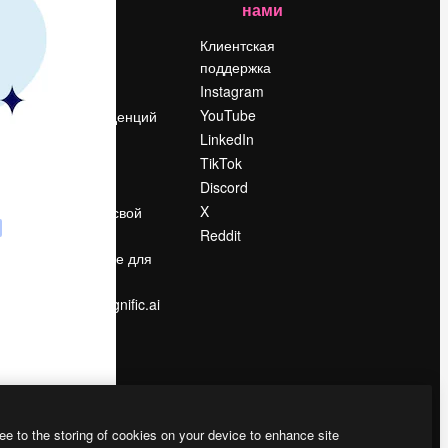
нами
Цены
о
О нас
Клиентская
поддержка
Reviews
Instagram
Вакансии
YouTube
Поиск тенденций
LinkedIn
Блог
TikTok
События
Discord
Slidesgo
ости
X
Продайте свой
контент
Reddit
в
Помещение для
прессы
Ищете magnific.ai
ee to the storing of cookies on your device to enhance site