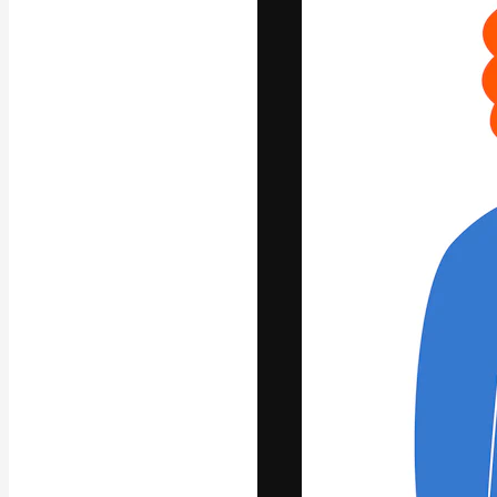
Креативная пл
ваших лучших 
подписчиков с
предприятий, а
Pусский