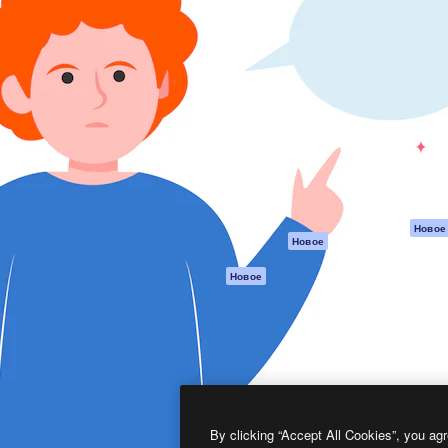
атформа для создания
Spaces
Academy
работ. Более 1 миллиона
ИИ-помощник
Документация п
реди креаторов,
Пакету ИИ
Генератор
гентств и студий.
изображений ИИ
Служба
поддержки
Генератор видео
ИИ
Условия и
положения
Генератор голоса
на основе ИИ
Политика
конфиденциальн
Стоковый контент
Оригиналы
MCP для
Новое
Новое
Claude/ChatGPT
Политика файло
cookie
Агенты
Новое
Центр доверия
API
Партнеры
Мобильное
приложение
Предприятие
Все инструменты
Magnific
By clicking “Accept All Cookies”, you agr