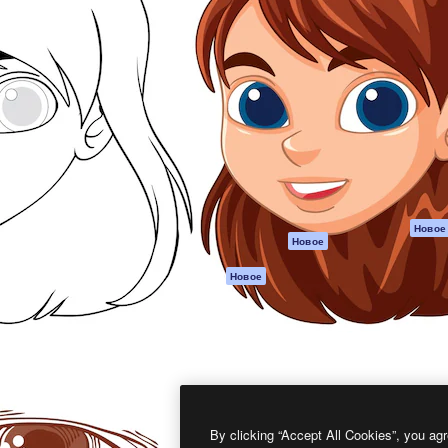
атформа для создания
Spaces
Academy
работ. Более 1 миллиона
ИИ-помощник
Документация п
реди креаторов,
Пакету ИИ
Генератор
гентств и студий.
изображений ИИ
Служба
поддержки
Генератор видео
ИИ
Условия и
положения
Генератор голоса
на основе ИИ
Политика
конфиденциальн
Стоковый контент
Оригиналы
MCP для
Новое
Новое
Claude/ChatGPT
Политика файло
cookie
Агенты
Новое
Центр доверия
API
Партнеры
Мобильное
приложение
Предприятие
Все инструменты
Magnific
By clicking “Accept All Cookies”, you agr