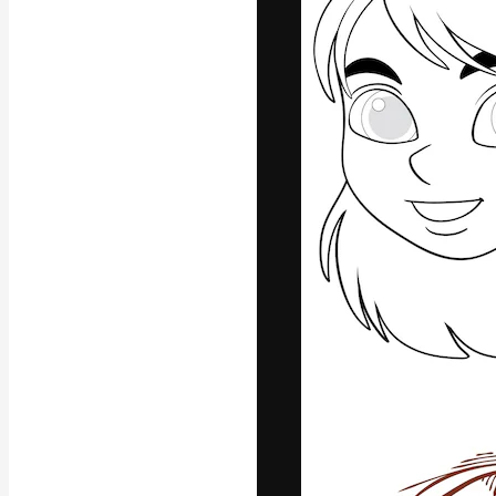
Креативная пл
ваших лучших 
подписчиков с
предприятий, а
Pусский