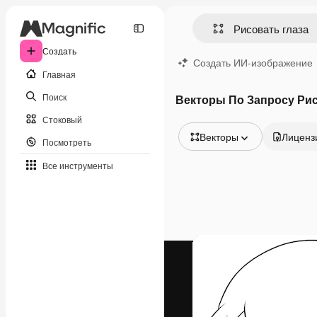
Создать
Создать ИИ-изображение
Главная
Поиск
Векторы По Запросу Рис
Стоковый
Векторы
Лиценз
Посмотреть
Все изображения
Все инструменты
Векторы
Иллюстрации
Фотографии
PSD
Шаблоны
Мокапы
Видео
Видеоролик
Моушн-дизайн
Видеошаблоны
Иконки
3D-модели
Шрифты