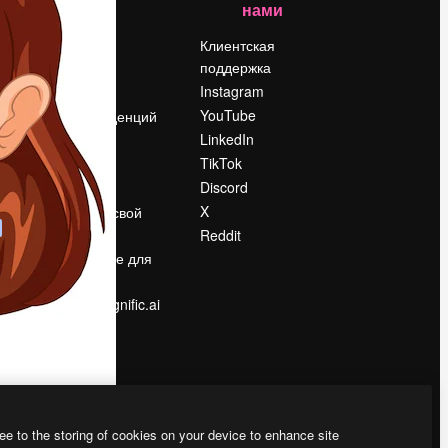
нами
Цены
о
О нас
Клиентская
поддержка
Reviews
Instagram
Вакансии
YouTube
Поиск тенденций
LinkedIn
Блог
TikTok
События
Discord
Slidesgo
ости
X
Продайте свой
контент
Reddit
в
Помещение для
прессы
Ищете magnific.ai
ee to the storing of cookies on your device to enhance site