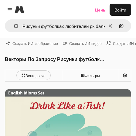
Magnific
Цены
Войти
Close menu
Очистить
Поиск 
Создать ИИ-изображение
Создать ИИ-видео
Создать ИИ-
Векторы По Запросу Рисунки футболках любителей рыбалки
Векторы
Фильтры