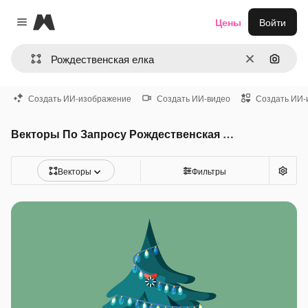
Magnific
Цены
Войти
Close menu
Очистить
Поиск 
Создать ИИ-изображение
Создать ИИ-видео
Создать ИИ-
Векторы По Запросу Рождественская елка
Векторы
Фильтры