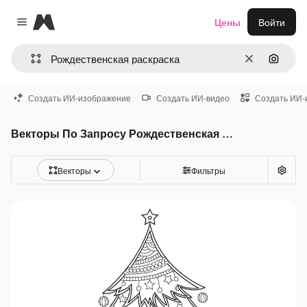
Magnific
Цены
Войти
Close menu
Очистить
Поиск 
Создать ИИ-изображение
Создать ИИ-видео
Создать ИИ-
Векторы По Запросу Рождественская раскраска
Векторы
Фильтры