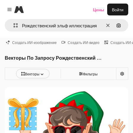
Magnific
Цены
Войти
Close menu
Очистить
Поиск 
Создать ИИ-изображение
Создать ИИ-видео
Создать ИИ-
Векторы По Запросу Рождественский эльф иллюстрация
Векторы
Фильтры