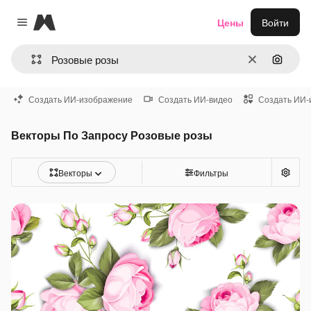
Magnific
Цены
Войти
Close menu
Очистить
Поиск 
Создать ИИ-изображение
Создать ИИ-видео
Создать ИИ-
Векторы По Запросу Розовые розы
Векторы
Фильтры