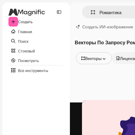
Создать
Создать ИИ-изображение
Главная
Поиск
Векторы По Запросу Ро
Стоковый
Векторы
Лиценз
Посмотреть
Все изображения
Все инструменты
Векторы
Иллюстрации
Фотографии
PSD
Шаблоны
Мокапы
Видео
Видеоролик
Моушн-дизайн
Видеошаблоны
Иконки
3D-модели
Шрифты