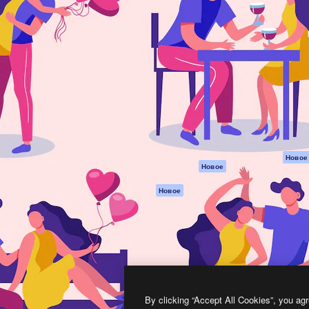
атформа для создания
Spaces
Academy
работ. Более 1 миллиона
ИИ-помощник
Документация п
реди креаторов,
Пакету ИИ
Генератор
гентств и студий.
изображений ИИ
Служба
поддержки
Генератор видео
ИИ
Условия и
положения
Генератор голоса
на основе ИИ
Политика
конфиденциальн
Стоковый контент
Оригиналы
MCP для
Новое
Новое
Claude/ChatGPT
Политика файло
cookie
Агенты
Новое
Центр доверия
API
Партнеры
Мобильное
приложение
Предприятие
Все инструменты
Magnific
By clicking “Accept All Cookies”, you agr