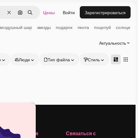
Цены
Войти
Зарегистрироваться
Очистить
Поиск по изображению
Поиск
воздушный шар
звезды
подарок
лента
поцелуй
солнце
к
Актуальность
е
Люди
Тип файла
Стиль
Адвансд
Компания
Связаться с