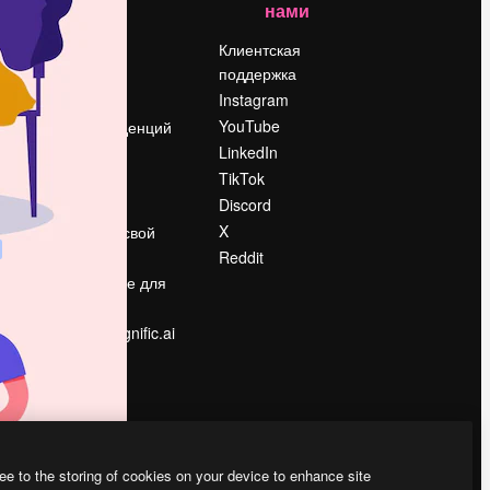
нами
Цены
о
О нас
Клиентская
поддержка
Reviews
Instagram
Вакансии
YouTube
Поиск тенденций
LinkedIn
Блог
TikTok
События
Discord
Slidesgo
ости
X
Продайте свой
контент
Reddit
в
Помещение для
прессы
Ищете magnific.ai
ee to the storing of cookies on your device to enhance site