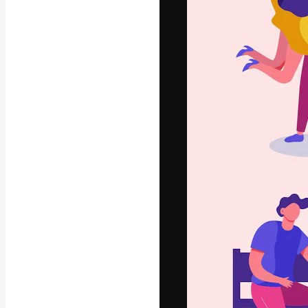
Креативная пл
ваших лучших 
подписчиков с
предприятий, а
Pусский