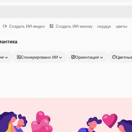
Создать ИИ-видео
Создать ИИ-иконку
сердце
цветы
мантика
ия
Сгенерировано ИИ
Ориентация
Цветны
Продукция
Начать