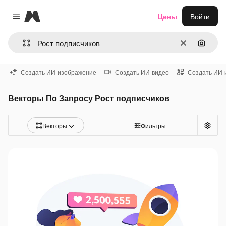
Magnific
Цены
Войти
Close menu
Очистить
Поиск 
Создать ИИ-изображение
Создать ИИ-видео
Создать ИИ-
Векторы По Запросу Рост подписчиков
Векторы
Фильтры