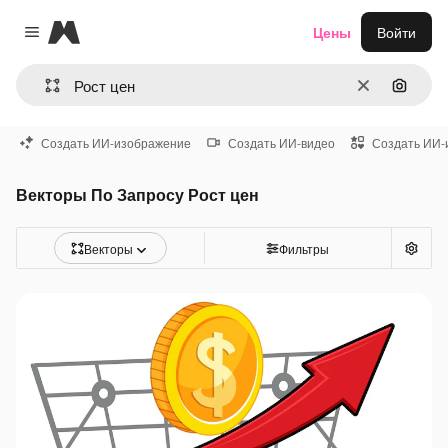
Magnific
Цены
Войти
Close menu
Очистить
Поиск 
Создать ИИ-изображение
Создать ИИ-видео
Создать ИИ-
Векторы По Запросу Рост цен
Векторы
Фильтры