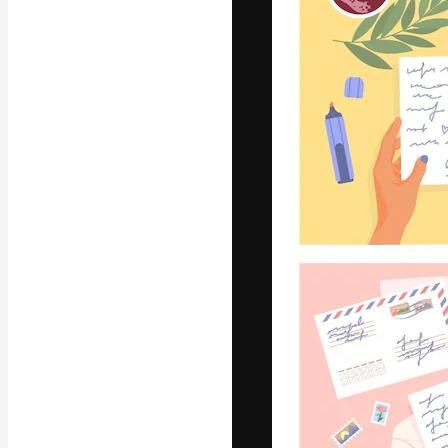
Креативная пл
ваших лучших 
подписчиков с
предприятий, а
Pусский