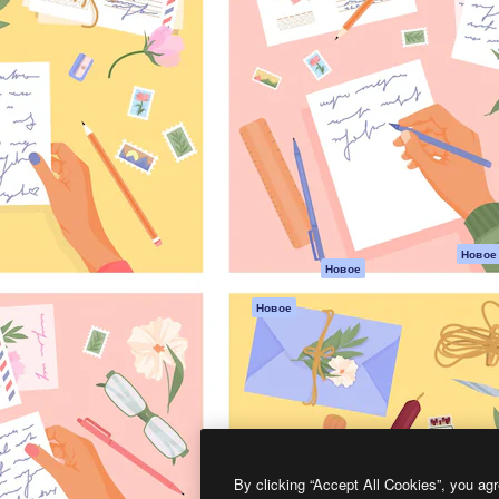
атформа для создания
Spaces
Academy
работ. Более 1 миллиона
ИИ-помощник
Документация п
реди креаторов,
Пакету ИИ
Генератор
гентств и студий.
изображений ИИ
Служба
поддержки
Генератор видео
ИИ
Условия и
положения
Генератор голоса
на основе ИИ
Политика
конфиденциальн
Стоковый контент
Оригиналы
MCP для
Новое
Новое
Claude/ChatGPT
Политика файло
cookie
Агенты
Новое
Центр доверия
API
Партнеры
Мобильное
приложение
Предприятие
Все инструменты
Magnific
By clicking “Accept All Cookies”, you agr