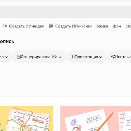
Создать ИИ-видео
Создать ИИ-иконку
рамка
фон
св
копись
ия
Сгенерировано ИИ
Ориентация
Цветны
Продукция
Начать