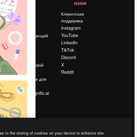
нами
Цены
о
О нас
Клиентская
поддержка
Reviews
Instagram
Вакансии
YouTube
Поиск тенденций
LinkedIn
Блог
TikTok
События
Discord
Slidesgo
ости
X
Продайте свой
контент
Reddit
в
Помещение для
прессы
Ищете magnific.ai
ee to the storing of cookies on your device to enhance site