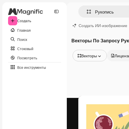
Создать
Создать ИИ-изображение
Главная
Поиск
Векторы По Запросу Ру
Стоковый
Векторы
Лиценз
Посмотреть
Все изображения
Все инструменты
Векторы
Иллюстрации
Фотографии
PSD
Шаблоны
Мокапы
Видео
Видеоролик
Моушн-дизайн
Видеошаблоны
Иконки
3D-модели
Шрифты