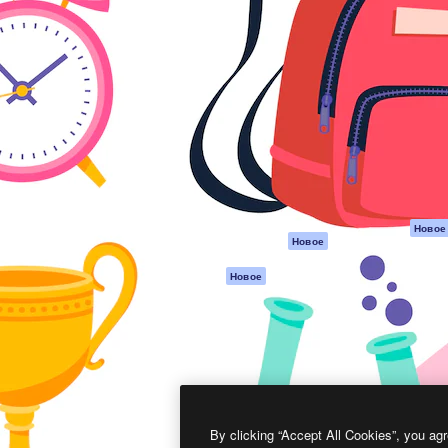
атформа для создания
Spaces
Academy
работ. Более 1 миллиона
ИИ-помощник
Документация п
реди креаторов,
Пакету ИИ
Генератор
гентств и студий.
изображений ИИ
Служба
поддержки
Генератор видео
ИИ
Условия и
положения
Генератор голоса
на основе ИИ
Политика
конфиденциальн
Стоковый контент
Оригиналы
MCP для
Новое
Новое
Claude/ChatGPT
Политика файло
cookie
Агенты
Новое
Центр доверия
API
Партнеры
Мобильное
приложение
Предприятие
Все инструменты
Magnific
By clicking “Accept All Cookies”, you agr