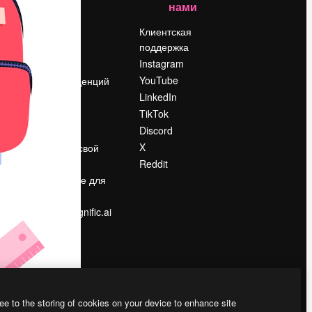
нами
Цены
о
О нас
Клиентская
поддержка
Reviews
Instagram
Вакансии
YouTube
Поиск тенденций
LinkedIn
Блог
TikTok
События
Discord
Slidesgo
ости
X
Продайте свой
контент
Reddit
в
Помещение для
прессы
Ищете magnific.ai
ee to the storing of cookies on your device to enhance site