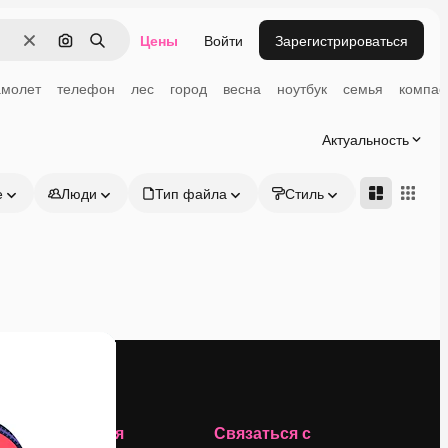
Цены
Войти
Зарегистрироваться
Очистить
Поиск по изображению
Поиск
амолет
телефон
лес
город
весна
ноутбук
семья
компас
Актуальность
е
Люди
Тип файла
Стиль
Адвансд
Компания
Связаться с