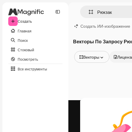
Создать
Создать ИИ-изображение
Главная
Поиск
Векторы По Запросу Рю
Стоковый
Векторы
Лиценз
Посмотреть
Все изображения
Все инструменты
Векторы
Иллюстрации
Фотографии
PSD
Шаблоны
Мокапы
Видео
Видеоролик
Моушн-дизайн
Видеошаблоны
Иконки
3D-модели
Шрифты