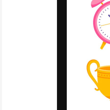
Креативная пл
ваших лучших 
подписчиков с
предприятий, а
Pусский