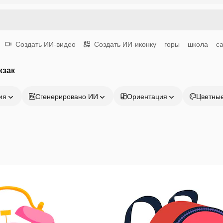
Создать ИИ-видео
Создать ИИ-иконку
горы
школа
с
кзак
ия
Сгенерировано ИИ
Ориентация
Цветны
Продукция
Начать