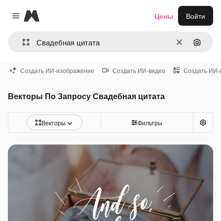
Magnific
Цены
Войти
Close menu
Очистить
Поиск 
Создать ИИ-изображение
Создать ИИ-видео
Создать ИИ-
Векторы По Запросу Свадебная цитата
Векторы
Фильтры