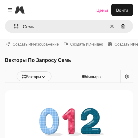
Magnific
Цены
Войти
Close menu
Очистить
Поиск 
Создать ИИ-изображение
Создать ИИ-видео
Создать ИИ-
Векторы По Запросу Семь
Векторы
Фильтры