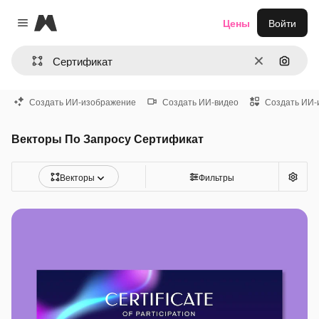
Magnific
Цены
Войти
Close menu
Очистить
Поиск 
Создать ИИ-изображение
Создать ИИ-видео
Создать ИИ-
Векторы По Запросу Сертификат
Векторы
Фильтры