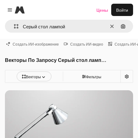
Magnific
Цены
Войти
Close menu
Очистить
Поиск 
Создать ИИ-изображение
Создать ИИ-видео
Создать ИИ-
Векторы По Запросу Серый стол лампой
Векторы
Фильтры