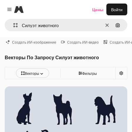
Magnific
Цены
Войти
Close menu
Очистить
Поиск 
Создать ИИ-изображение
Создать ИИ-видео
Создать ИИ-
Векторы По Запросу Силуэт животного
Векторы
Фильтры