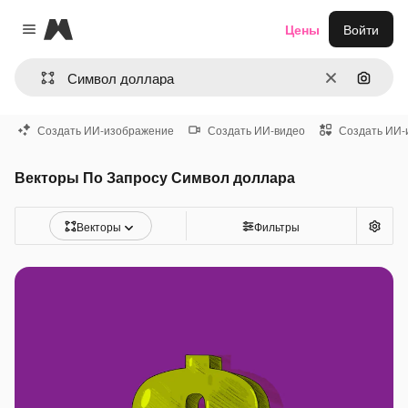
Magnific
Цены
Войти
Close menu
Очистить
Поиск 
Создать ИИ-изображение
Создать ИИ-видео
Создать ИИ-
Векторы По Запросу Символ доллара
Векторы
Фильтры