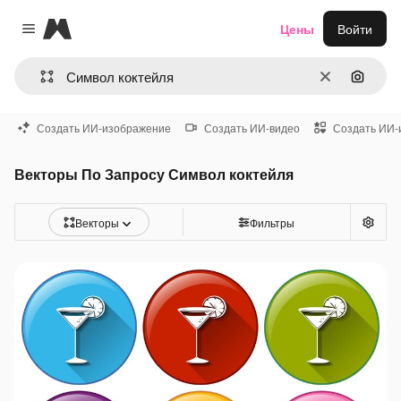
Magnific
Цены
Войти
Close menu
Очистить
Поиск 
Создать ИИ-изображение
Создать ИИ-видео
Создать ИИ-
Векторы По Запросу Символ коктейля
Векторы
Фильтры