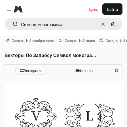
Magnific
Цены
Войти
Close menu
Очистить
Поиск 
Создать ИИ-изображение
Создать ИИ-видео
Создать ИИ-
Векторы По Запросу Символ монограммы
Векторы
Фильтры