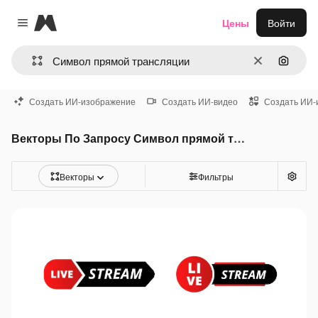
Magnific
Цены
Войти
Close menu
Очистить
Поиск 
Создать ИИ-изображение
Создать ИИ-видео
Создать ИИ-
Векторы По Запросу Символ прямой трансляции
Векторы
Фильтры