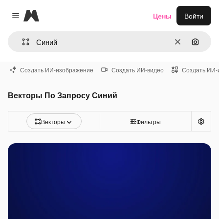
Magnific
Цены
Войти
Close menu
Очистить
Поиск 
Создать ИИ-изображение
Создать ИИ-видео
Создать ИИ-
Векторы По Запросу Синий
Векторы
Фильтры