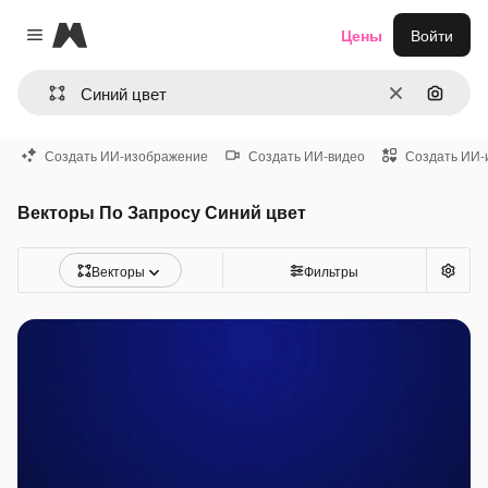
Magnific
Цены
Войти
Close menu
Очистить
Поиск 
Создать ИИ-изображение
Создать ИИ-видео
Создать ИИ-
Векторы По Запросу Синий цвет
Векторы
Фильтры