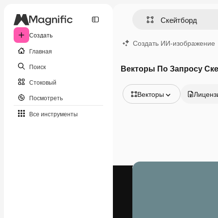
Создать
Создать ИИ-изображение
Главная
Поиск
Векторы По Запросу Ск
Стоковый
Векторы
Лиценз
Посмотреть
Все изображения
Все инструменты
Векторы
Иллюстрации
Фотографии
PSD
Шаблоны
Мокапы
Видео
Видеоролик
Моушн-дизайн
Видеошаблоны
Иконки
3D-модели
Шрифты