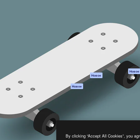
атформа для создания
Spaces
Academy
работ. Более 1 миллиона
ИИ-помощник
Документация п
реди креаторов,
Пакету ИИ
Генератор
гентств и студий.
изображений ИИ
Служба
поддержки
Генератор видео
ИИ
Условия и
положения
Генератор голоса
на основе ИИ
Политика
конфиденциальн
Стоковый контент
Оригиналы
MCP для
Новое
Новое
Claude/ChatGPT
Политика файло
cookie
Агенты
Новое
Центр доверия
API
Партнеры
Мобильное
приложение
Предприятие
Все инструменты
Magnific
By clicking “Accept All Cookies”, you agr