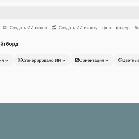
Создать ИИ-видео
Создать ИИ-иконку
фон
флаер
б
ейтборд
ия
Сгенерировано ИИ
Ориентация
Цветны
Продукция
Начать