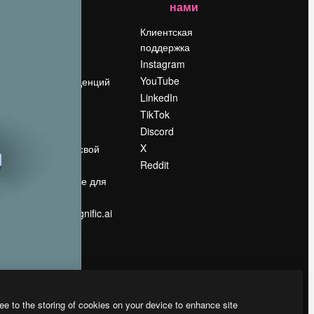
нами
Цены
о
О нас
Клиентская
поддержка
Reviews
Instagram
Вакансии
YouTube
Поиск тенденций
LinkedIn
Блог
TikTok
События
Discord
Slidesgo
ости
X
Продайте свой
контент
Reddit
в
Помещение для
прессы
Ищете magnific.ai
ee to the storing of cookies on your device to enhance site