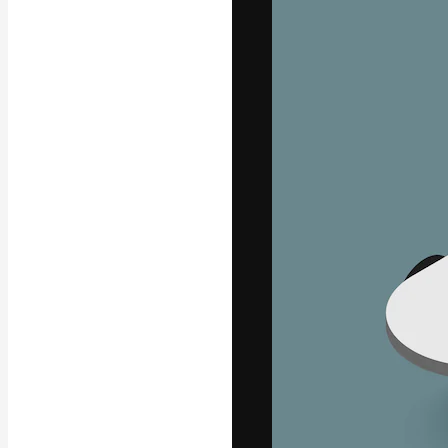
Креативная пл
ваших лучших 
подписчиков с
предприятий, а
Pусский