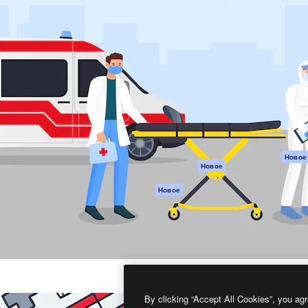
атформа для создания
Spaces
Academy
работ. Более 1 миллиона
ИИ-помощник
Документация п
реди креаторов,
Пакету ИИ
Генератор
гентств и студий.
изображений ИИ
Служба
поддержки
Генератор видео
ИИ
Условия и
положения
Генератор голоса
на основе ИИ
Политика
конфиденциальн
Стоковый контент
Оригиналы
MCP для
Новое
Новое
Claude/ChatGPT
Политика файло
cookie
Агенты
Новое
Центр доверия
API
Партнеры
Мобильное
приложение
Предприятие
Все инструменты
Magnific
By clicking “Accept All Cookies”, you agr