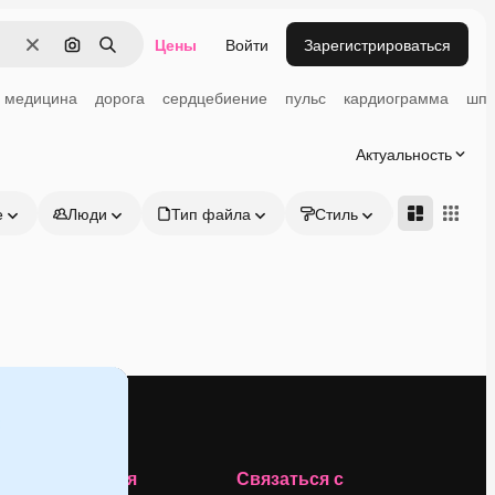
Цены
Войти
Зарегистрироваться
Очистить
Поиск по изображению
Поиск
медицина
дорога
сердцебиение
пульс
кардиограмма
шпр
Актуальность
е
Люди
Тип файла
Стиль
Адвансд
Компания
Связаться с