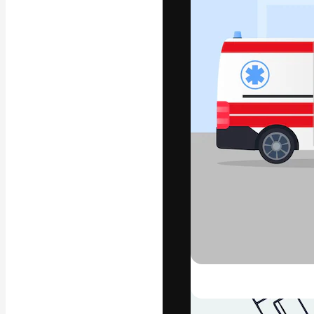
Креативная пл
ваших лучших 
подписчиков с
предприятий, а
Pусский