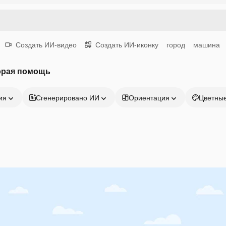
Создать ИИ-видео
Создать ИИ-иконку
город
машина
орая помощь
ия
Сгенерировано ИИ
Ориентация
Цветны
Продукция
Начать