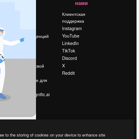
нами
Цены
о
О нас
Клиентская
поддержка
Reviews
Instagram
Вакансии
YouTube
Поиск тенденций
LinkedIn
Блог
TikTok
События
Discord
Slidesgo
ости
X
Продайте свой
контент
Reddit
в
Помещение для
прессы
Ищете magnific.ai
ee to the storing of cookies on your device to enhance site