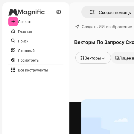
Создать
Создать ИИ-изображение
Главная
Поиск
Векторы По Запросу Ск
Стоковый
Векторы
Лиценз
Посмотреть
Все изображения
Все инструменты
Векторы
Иллюстрации
Фотографии
PSD
Шаблоны
Мокапы
Видео
Видеоролик
Моушн-дизайн
Видеошаблоны
Иконки
3D-модели
Шрифты