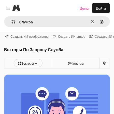
Magnific
Цены
Войти
Close menu
Очистить
Поиск 
Создать ИИ-изображение
Создать ИИ-видео
Создать ИИ-
Векторы По Запросу Служба
Векторы
Фильтры