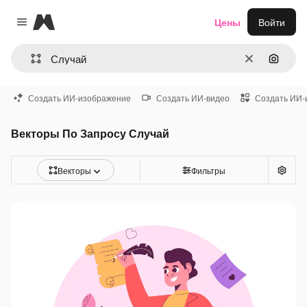
Magnific
Цены
Войти
Close menu
Очистить
Поиск 
Создать ИИ-изображение
Создать ИИ-видео
Создать ИИ-
Векторы По Запросу Случай
Векторы
Фильтры