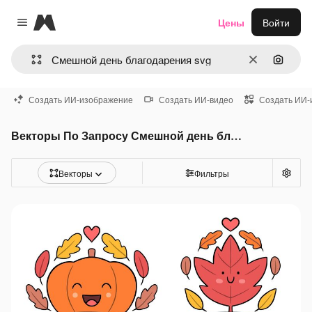
Magnific
Цены
Войти
Close menu
Очистить
Поиск 
Создать ИИ-изображение
Создать ИИ-видео
Создать ИИ-
Векторы По Запросу Смешной день благодарения svg
Векторы
Фильтры