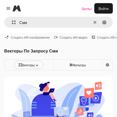
Magnific
Цены
Войти
Close menu
Очистить
Поиск 
Создать ИИ-изображение
Создать ИИ-видео
Создать ИИ-
Векторы По Запросу Сми
Векторы
Фильтры