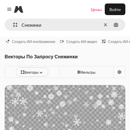
Magnific
Цены
Войти
Close menu
Очистить
Поиск 
Создать ИИ-изображение
Создать ИИ-видео
Создать ИИ-
Векторы По Запросу Снежинки
Векторы
Фильтры