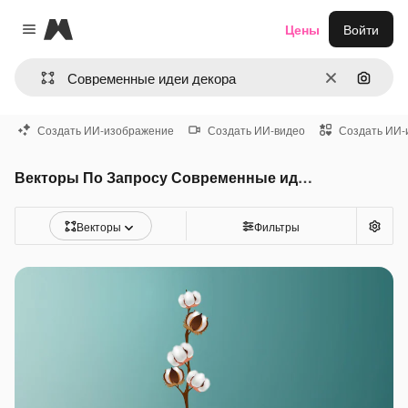
Magnific
Цены
Войти
Close menu
Очистить
Поиск 
Создать ИИ-изображение
Создать ИИ-видео
Создать ИИ-
Векторы По Запросу Современные идеи декора
Векторы
Фильтры