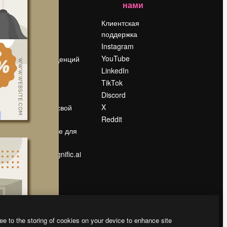
нами
Цены
о
О нас
Клиентская
поддержка
Reviews
Instagram
Вакансии
YouTube
Поиск тенденций
LinkedIn
Блог
TikTok
События
Discord
Slidesgo
ости
X
Продайте свой
контент
Reddit
в
Помещение для
прессы
Ищете magnific.ai
ee to the storing of cookies on your device to enhance site