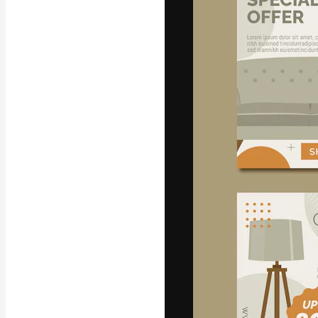
Креативная пл
ваших лучших 
подписчиков с
предприятий, а
Pусский