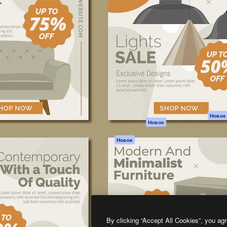
атформа для создания
Spaces
Academy
работ. Более 1 миллиона
ИИ-помощник
Документация п
реди креаторов,
Пакету ИИ
Генератор
гентств и студий.
изображений ИИ
Служба
поддержки
Генератор видео
ИИ
Условия и
положения
Генератор голоса
на основе ИИ
Политика
конфиденциальн
Стоковый контент
Оригиналы
MCP для
Новое
Новое
Claude/ChatGPT
Политика файло
cookie
Агенты
Новое
Центр доверия
API
Партнеры
Мобильное
приложение
Предприятие
Все инструменты
Magnific
By clicking “Accept All Cookies”, you agr