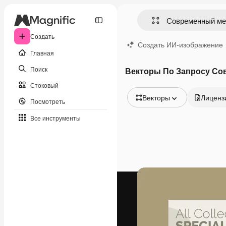
Создать
Создать ИИ-изображение
Главная
Поиск
Векторы По Запросу Со
Стоковый
Векторы
Лиценз
Посмотреть
Все изображения
Все инструменты
Векторы
Иллюстрации
Фотографии
PSD
Шаблоны
Мокапы
Видео
Видеоролик
Моушн-дизайн
Видеошаблоны
Иконки
3D-модели
Шрифты