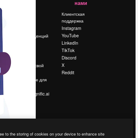
нами
Цены
о
О нас
Клиентская
поддержка
Reviews
Instagram
Вакансии
YouTube
Поиск тенденций
LinkedIn
Блог
TikTok
События
Discord
Slidesgo
ости
X
Продайте свой
контент
Reddit
в
Помещение для
прессы
Ищете magnific.ai
ee to the storing of cookies on your device to enhance site