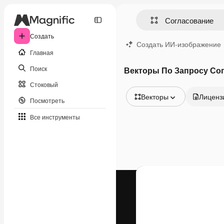
Создать
Создать ИИ-изображение
Главная
Поиск
Векторы По Запросу Со
Стоковый
Векторы
Лиценз
Посмотреть
Все изображения
Все инструменты
Векторы
Иллюстрации
Фотографии
PSD
Шаблоны
Мокапы
Видео
Видеоролик
Моушн-дизайн
Видеошаблоны
Иконки
3D-модели
Шрифты