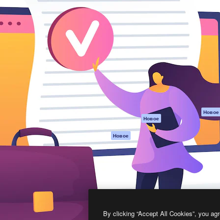
атформа для создания
Spaces
Academy
работ. Более 1 миллиона
ИИ-помощник
Документация п
реди креаторов,
Пакету ИИ
Генератор
гентств и студий.
изображений ИИ
Служба
поддержки
Генератор видео
ИИ
Условия и
положения
Генератор голоса
на основе ИИ
Политика
конфиденциальн
Стоковый контент
Оригиналы
MCP для
Новое
Новое
Claude/ChatGPT
Политика файло
cookie
Агенты
Новое
Центр доверия
API
Партнеры
Мобильное
приложение
Предприятие
Все инструменты
Magnific
By clicking “Accept All Cookies”, you agr