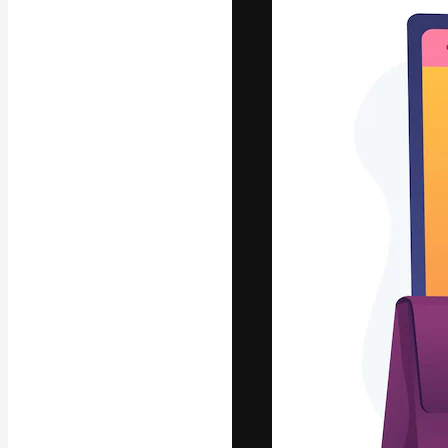
Креативная пл
ваших лучших 
подписчиков с
предприятий, а
Pусский