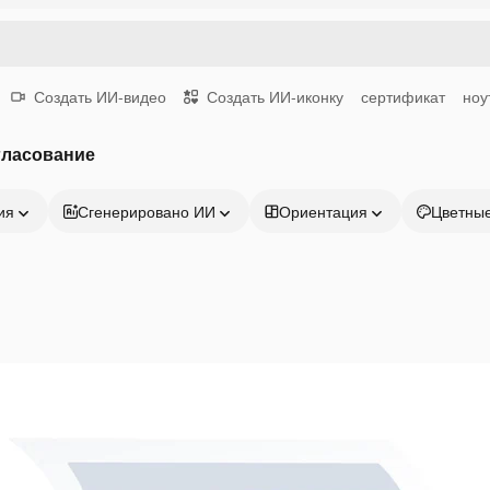
Создать ИИ-видео
Создать ИИ-иконку
сертификат
ноу
гласование
ия
Сгенерировано ИИ
Ориентация
Цветны
Продукция
Начать