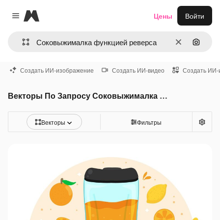
Magnific
Цены
Войти
Close menu
Очистить
Поиск 
Создать ИИ-изображение
Создать ИИ-видео
Создать ИИ-
Векторы По Запросу Соковыжималка функцией реверса
Векторы
Фильтры