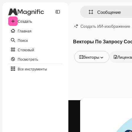
Создать
Создать ИИ-изображение
Главная
Поиск
Векторы По Запросу Со
Стоковый
Векторы
Лиценз
Посмотреть
Все изображения
Все инструменты
Векторы
Иллюстрации
Фотографии
PSD
Шаблоны
Мокапы
Видео
Видеоролик
Моушн-дизайн
Видеошаблоны
Иконки
3D-модели
Шрифты