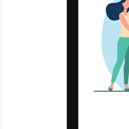
Креативная пл
ваших лучших 
подписчиков с
предприятий, а
Pусский