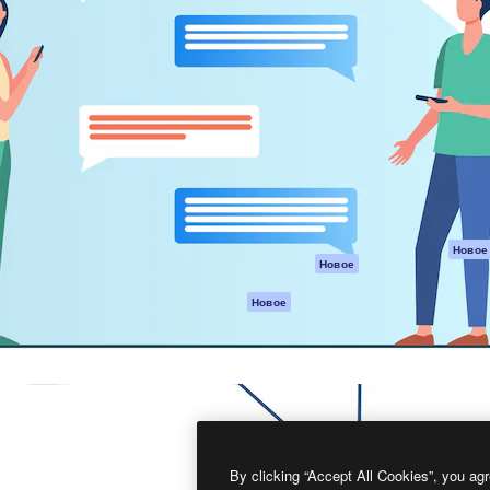
атформа для создания
Spaces
Academy
работ. Более 1 миллиона
ИИ-помощник
Документация п
реди креаторов,
Пакету ИИ
Генератор
гентств и студий.
изображений ИИ
Служба
поддержки
Генератор видео
ИИ
Условия и
положения
Генератор голоса
на основе ИИ
Политика
конфиденциальн
Стоковый контент
Оригиналы
MCP для
Новое
Новое
Claude/ChatGPT
Политика файло
cookie
Агенты
Новое
Центр доверия
API
Партнеры
Мобильное
приложение
Предприятие
Все инструменты
Magnific
By clicking “Accept All Cookies”, you agr