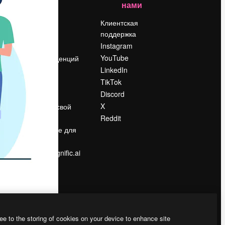
нами
Цены
о
О нас
Клиентская
поддержка
Reviews
Instagram
Вакансии
YouTube
Поиск тенденций
LinkedIn
Блог
TikTok
События
Discord
Slidesgo
ости
X
Продайте свой
контент
Reddit
в
Помещение для
прессы
Ищете magnific.ai
ee to the storing of cookies on your device to enhance site