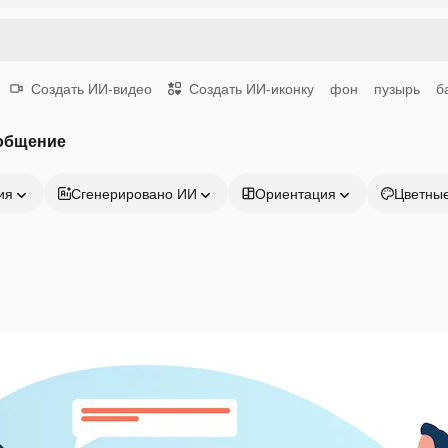
Создать ИИ-видео
Создать ИИ-иконку
фон
пузырь
б
общение
ия
Сгенерировано ИИ
Ориентация
Цветны
Продукция
Начать