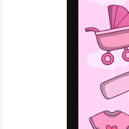
Креативная пл
ваших лучших 
подписчиков с
предприятий, а
Pусский