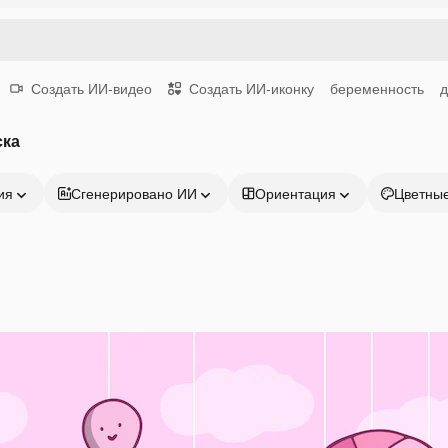
Создать ИИ-видео
Создать ИИ-иконку
беременность
д
ска
ия
Сгенерировано ИИ
Ориентация
Цветны
Продукция
Начать