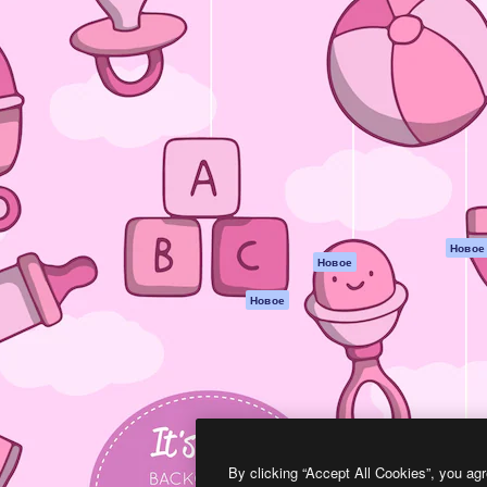
атформа для создания
Spaces
Academy
работ. Более 1 миллиона
ИИ-помощник
Документация п
реди креаторов,
Пакету ИИ
Генератор
гентств и студий.
изображений ИИ
Служба
поддержки
Генератор видео
ИИ
Условия и
положения
Генератор голоса
на основе ИИ
Политика
конфиденциальн
Стоковый контент
Оригиналы
MCP для
Новое
Новое
Claude/ChatGPT
Политика файло
cookie
Агенты
Новое
Центр доверия
API
Партнеры
Мобильное
приложение
Предприятие
Все инструменты
Magnific
By clicking “Accept All Cookies”, you agr