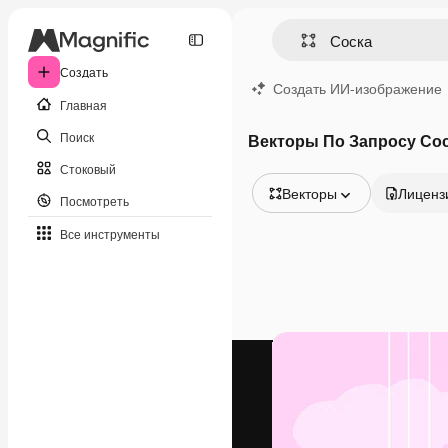
Создать
Создать ИИ-изображение
Главная
Поиск
Векторы По Запросу Со
Стоковый
Векторы
Лиценз
Посмотреть
Все изображения
Все инструменты
Векторы
Иллюстрации
Фотографии
PSD
Шаблоны
Мокапы
Видео
Видеоролик
Моушн-дизайн
Видеошаблоны
Иконки
3D-модели
Шрифты