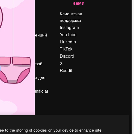
нами
Цены
о
О нас
Клиентская
поддержка
Reviews
Instagram
Вакансии
YouTube
Поиск тенденций
LinkedIn
Блог
TikTok
События
Discord
Slidesgo
ости
X
Продайте свой
контент
Reddit
в
Помещение для
прессы
Ищете magnific.ai
ee to the storing of cookies on your device to enhance site