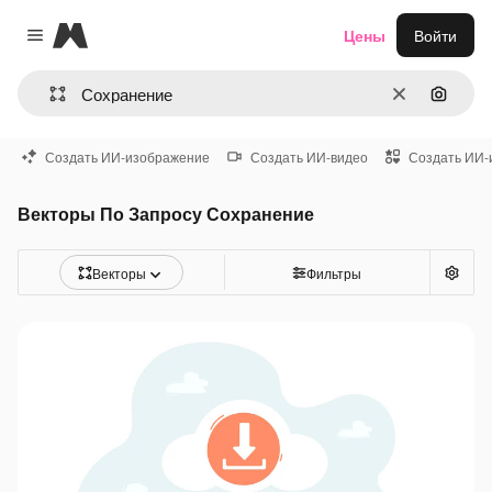
Magnific
Цены
Войти
Close menu
Очистить
Поиск 
Создать ИИ-изображение
Создать ИИ-видео
Создать ИИ-
Векторы По Запросу Сохранение
Векторы
Фильтры