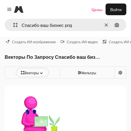
Magnific
Цены
Войти
Close menu
Очистить
Поиск 
Создать ИИ-изображение
Создать ИИ-видео
Создать ИИ-
Векторы По Запросу Спасибо ваш бизнес png
Векторы
Фильтры