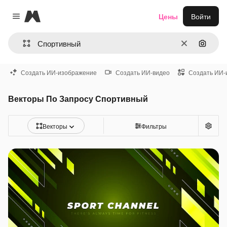
Magnific
Цены
Войти
Close menu
Очистить
Поиск 
Создать ИИ-изображение
Создать ИИ-видео
Создать ИИ-
Векторы По Запросу Спортивный
Векторы
Фильтры