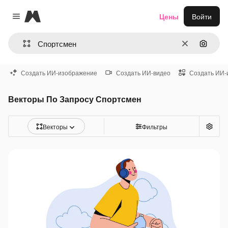
Magnific
Цены
Войти
Close menu
Очистить
Поиск 
Создать ИИ-изображение
Создать ИИ-видео
Создать ИИ-
Векторы По Запросу Спортсмен
Векторы
Фильтры