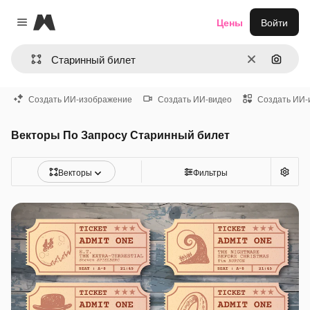
Magnific
Цены
Войти
Close menu
Очистить
Поиск 
Создать ИИ-изображение
Создать ИИ-видео
Создать ИИ-
Векторы По Запросу Старинный билет
Векторы
Фильтры