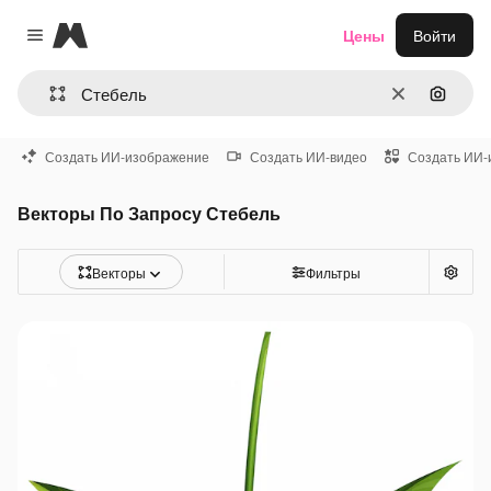
Magnific
Цены
Войти
Close menu
Очистить
Поиск 
Создать ИИ-изображение
Создать ИИ-видео
Создать ИИ-
Векторы По Запросу Стебель
Векторы
Фильтры